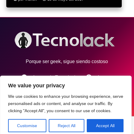
Porque ser geek, sigue siendo costoso
info
account_circle
Acerca de Tecnolack
Autores
We value your privacy
email
Contacto
We use cookies to enhance your browsing experience, serve
personalised ads or content, and analyse our traffic. By
Tecnolack © 2021
clicking "Accept All", you consent to our use of cookies.
Desarrollo por
MezcalMedia
Customise
Reject All
Accept All