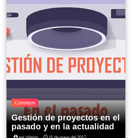
Consejos
Gestión de proyectos en el
pasado y en la actualidad
account_circle
access_time
por Vibrion
15 de mayo del 2017