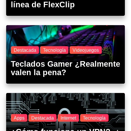
línea de FlexClip
Destacada
Tecnología
Videojuegos
Teclados Gamer ¿Realmente
valen la pena?
Apps
Destacada
Internet
Tecnología