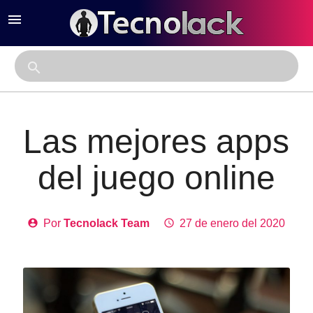
menu
close
search
Las mejores apps
del juego online
account_circle
Por
Tecnolack Team
access_time
27 de enero del 2020