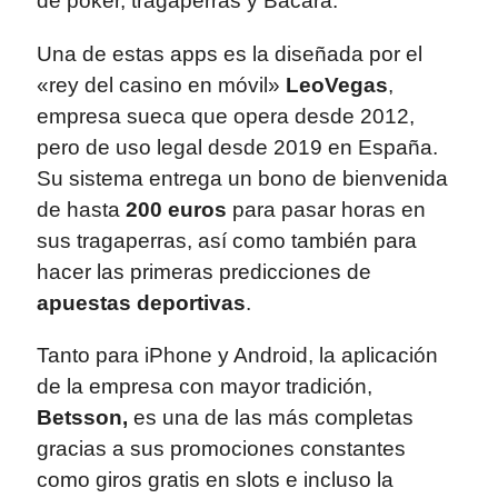
de poker, tragaperras y Bacará.
Una de estas apps es la diseñada por el
«rey del casino en móvil»
LeoVegas
,
empresa sueca que opera desde 2012,
pero de uso legal desde 2019 en España.
Su sistema entrega un bono de bienvenida
de hasta
200 euros
para pasar horas en
sus tragaperras, así como también para
hacer las primeras predicciones de
apuestas deportivas
.
Tanto para iPhone y Android, la aplicación
de la empresa con mayor tradición,
Betsson,
es una de las más completas
gracias a sus promociones constantes
como giros gratis en slots e incluso la