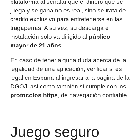
plataforma al señalar que el dinero que se
juega y se gana no es real, sino se trata de
crédito exclusivo para entretenerse en las
tragaperras. A su vez, su descarga e
instalación solo va dirigido al
público
mayor de 21 años
.
En caso de tener alguna duda acerca de la
legalidad de una aplicación, verificar si es
legal en España al ingresar a la página de la
DGOJ, así como también si cumple con los
protocolos https
, de navegación confiable.
Juego seguro