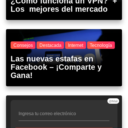
¿Cómo funciona un VPN? +
Los mejores del mercado
Consejos
Destacada
Internet
Tecnología
Las nuevas estafas en
Facebook – ¡Comparte y
Gana!
@Mail
Ingresa tu correo electrónico