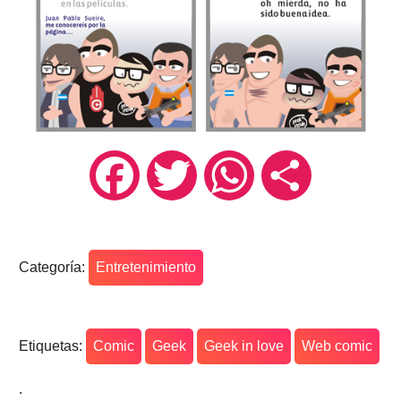
Facebook
Twitter
WhatsApp
Compartir
Categoría:
Entretenimiento
Etiquetas:
Comic
Geek
Geek in love
Web comic
.