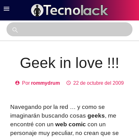
menu
close
search
Geek in love !!!
account_circle
Por
rommydrum
access_time
22 de octubre del 2009
Navegando por la red … y como se
imaginarán buscando cosas
geeks
, me
encontré con un
web comic
con un
personaje muy peculiar, no crean que se