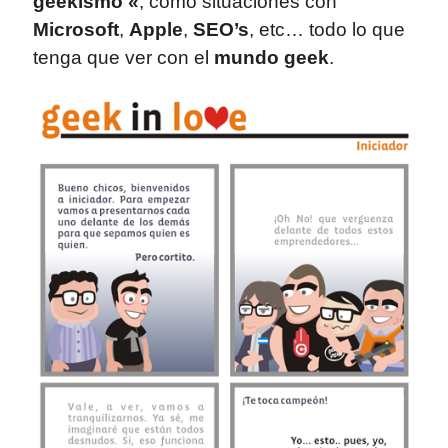
geekismo «
, como situaciones con
Microsoft
,
Apple
,
SEO’s
, etc… todo lo que
tenga que ver con el
mundo geek
.