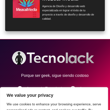
Agencia de Diseño y desarrollo web
especializada en lograr el éxito de tu
proyecto a través de diseño y desarrollo de
calidad.
Porque ser geek, sigue siendo costoso
info
account_circle
Acerca de Tecnolack
Autores
We value your privacy
email
Contacto
We use cookies to enhance your browsing experience, serve