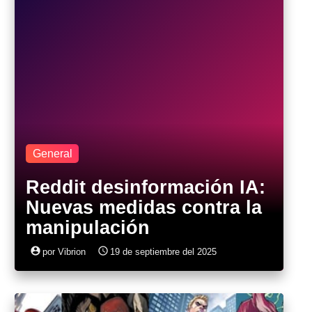
General
Reddit desinformación IA:
Nuevas medidas contra la
manipulación
account_circle
access_time
por Vibrion
19 de septiembre del 2025