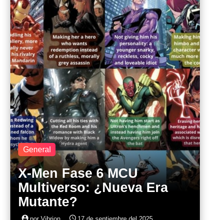
General
X-Men Fase 6 MCU
Multiverso: ¿Nueva Era
Mutante?
account_circle
access_time
por Vibrion
17 de septiembre del 2025