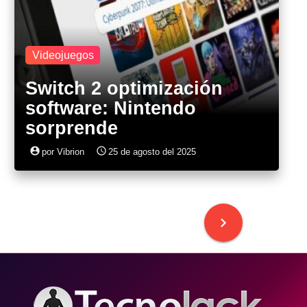
Videojuegos
Switch 2 optimización
software: Nintendo
sorprende
account_circle
access_time
por Vibrion
25 de agosto del 2025
keyboard_arrow_right