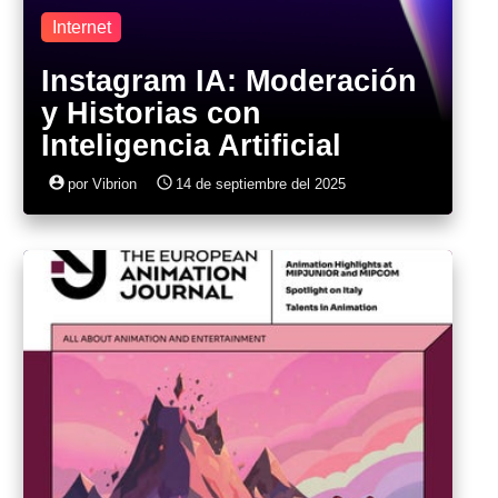
Internet
Instagram IA: Moderación
y Historias con
Inteligencia Artificial
account_circle
access_time
por Vibrion
14 de septiembre del 2025