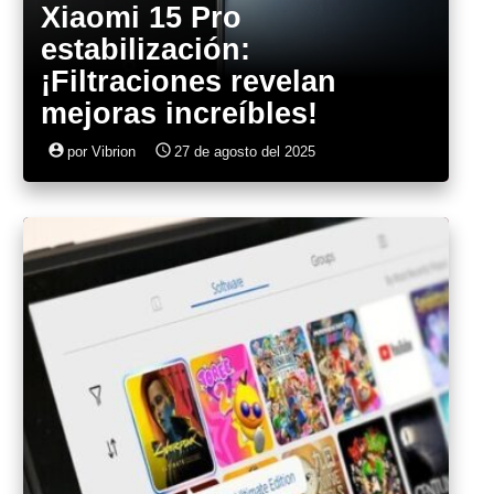
Xiaomi 15 Pro
estabilización:
¡Filtraciones revelan
mejoras increíbles!
account_circle
access_time
por Vibrion
27 de agosto del 2025