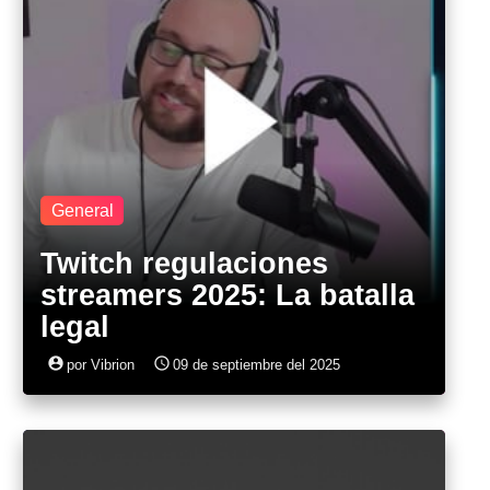
General
Twitch regulaciones
streamers 2025: La batalla
legal
account_circle
access_time
por Vibrion
09 de septiembre del 2025