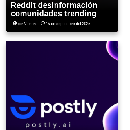
Reddit desinformación
comunidades trending
account_circle
access_time
por Vibrion
15 de septiembre del 2025