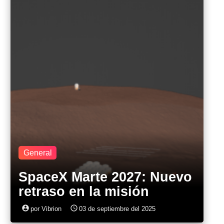
General
SpaceX Marte 2027: Nuevo
retraso en la misión
account_circle
access_time
por Vibrion
03 de septiembre del 2025