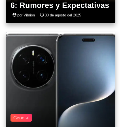
6: Rumores y Expectativas
account_circle
access_time
por Vibrion
30 de agosto del 2025
General