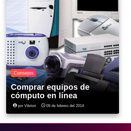
Consejos
Comprar equipos de
cómputo en línea
account_circle
access_time
por Vibrion
09 de febrero del 2014