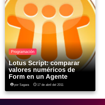
Programación
Lotus Script: comparar
valores numéricos de
Form en un Agente
account_circle
access_time
por Sagara
17 de abril del 2011