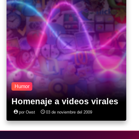
Humor
Homenaje a videos virales
account_circle
access_time
por Owst
03 de noviembre del 2009