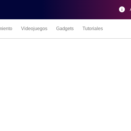
info
miento
Videojuegos
Gadgets
Tutoriales