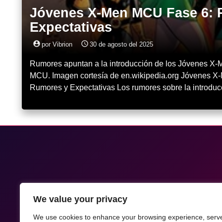
Jóvenes X-Men MCU Fase 6: 
Expectativas
account_circle
access_time
por Vibrion
30 de agosto del 2025
Rumores apuntan a la introducción de los Jóvenes X-M
MCU. Imagen cortesía de en.wikipedia.org Jóvenes 
Rumores y Expectativas Los rumores sobre la introdu
We value your privacy
We use cookies to enhance your browsing experience, serv