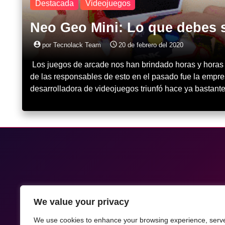
Destacada
Videojuegos
Neo Geo Mini: Lo que debes 
account_circle
access_time
por Tecnolack Team
20 de febrero del 2020
Los juegos de arcade nos han brindado horas y horas 
de las responsables de esto en el pasado fue la empr
desarrolladora de videojuegos triunfó hace ya bastant
We value your privacy
We use cookies to enhance your browsing experience, serv