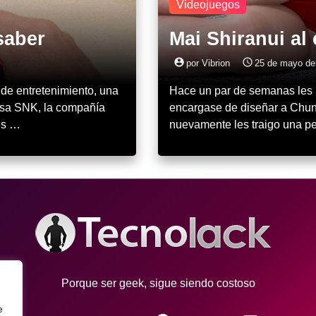
Videojuegos
saber
Mai Shiranui al
account_circle
access_time
por Vibrion
25 de mayo de
de entretenimiento, una
Hace un par de semanas les m
esa SNK, la compañía
encargase de diseñar a Chun 
es …
nuevamente les traigo una 
Porque ser geek, sigue siendo costoso
e