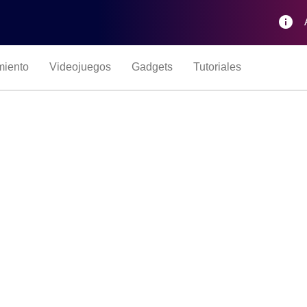
info
miento
Videojuegos
Gadgets
Tutoriales