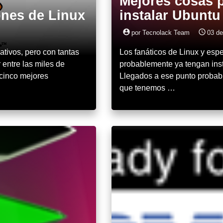
Mejores cosas 
ones de Linux
instalar Ubuntu 
account_circle
access_time
por Tecnolack Team
03 de
ativos, pero con tantas
Los fanáticos de Linux y esp
 entre las miles de
probablemente ya tengan insta
 cinco mejores
Llegados a ese punto probab
que tenemos …