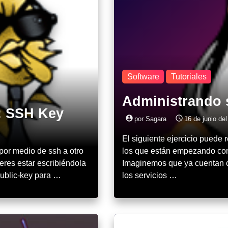
Software
Tutoriales
Administrando 
: SSH Key
account_circle
access_time
por Sagara
16 de junio de
El siguiente ejercicio puede 
por medio de ssh a otro
los que están empezando con 
eres estar escribiéndola
Imaginemos que ya cuentan c
 public-key para …
los servicios …