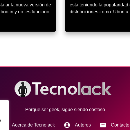
talar la nueva versión de
esta teniendo la popularidad
ootin y no les funciono,
distribuciones como: Ubuntu,
…
Porque ser geek, sigue siendo costoso
e
info
account_circle
email
Acerca de Tecnolack
Autores
Contacto