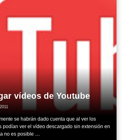
gar vídeos de Youtube
 2011
ente se habrán dado cuenta que al ver los
s podían ver el vídeo descargado sin extensión en
 ya no es posible …