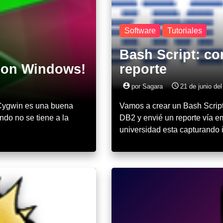
Software
Tutoriales
Bash Script: co
g on Windows!
reporte
account_circle
access_time
por Sagara
21 de junio de
 Cygwin es una buena
Vamos a crear un Bash Scrip
ndo no se tiene a la
DB2 y envié un reporte vía e
universidad esta capturando 