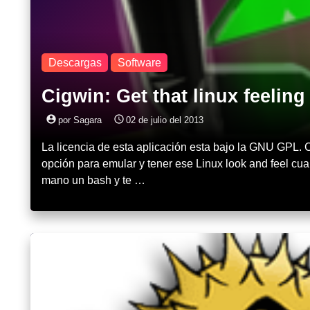
Descargas
Software
Cigwin: Get that linux feelin
account_circle
access_time
por Sagara
02 de julio del 2013
La licencia de esta aplicación esta bajo la GNU GPL.
opción para emular y tener ese Linux look and feel cua
mano un bash y te …