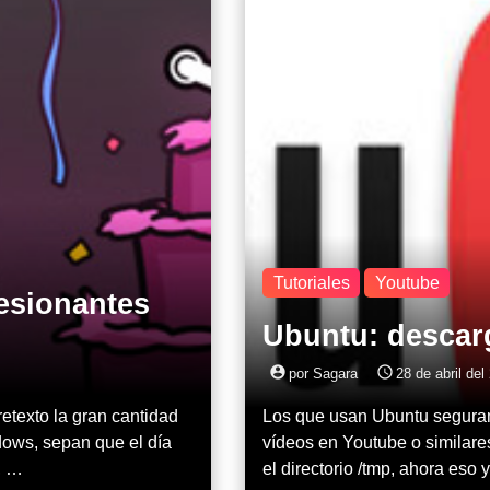
Tutoriales
Youtube
esionantes
Ubuntu: descar
account_circle
access_time
por Sagara
28 de abril del
etexto la gran cantidad
Los que usan Ubuntu seguram
dows, sepan que el día
vídeos en Youtube o similare
, …
el directorio /tmp, ahora eso