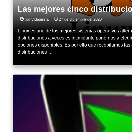
Las mejores cinco distribuci
account_circle
access_time
por Vidaurreta
27 de diciembre del 2020
Linux es uno de los mejores sistemas operativos altern
distribuciones a veces es intimidante ponernos a elegir
opciones disponibles. Es por ello que recopilamos las
distribuciones …