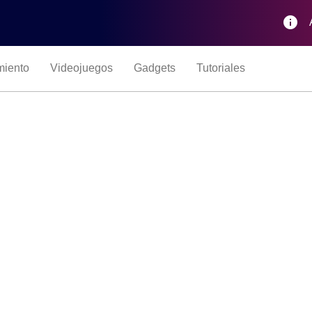
info
miento
Videojuegos
Gadgets
Tutoriales