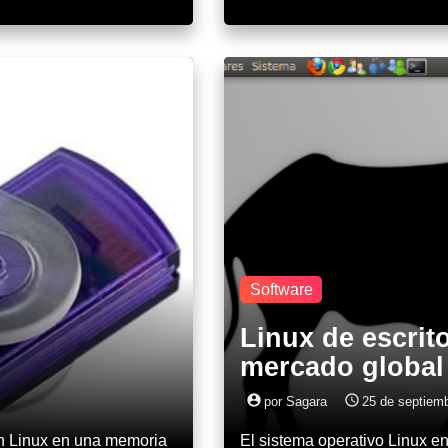
Software
Linux de escrito
mercado global
account_circle
access_time
por Sagara
25 de septiemb
ón Linux en una memoria
El sistema operativo Linux en