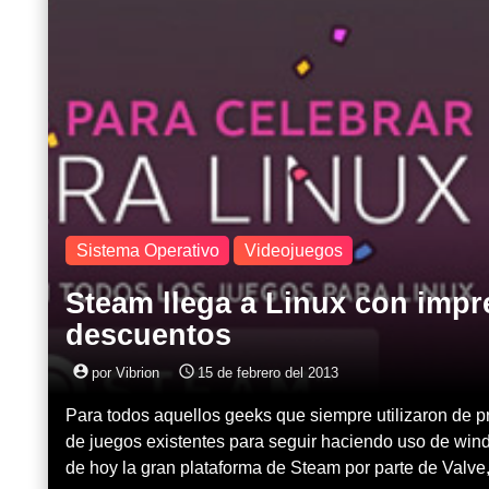
Sistema Operativo
Videojuegos
Steam llega a Linux con impr
descuentos
account_circle
access_time
por Vibrion
15 de febrero del 2013
Para todos aquellos geeks que siempre utilizaron de pr
de juegos existentes para seguir haciendo uso de win
de hoy la gran plataforma de Steam por parte de Valve