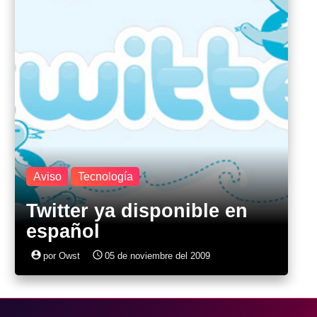
Aviso
Tecnología
Twitter ya disponible en
español
account_circle
access_time
por Owst
05 de noviembre del 2009