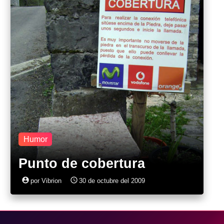
Humor
Punto de cobertura
account_circle
access_time
por Vibrion
30 de octubre del 2009