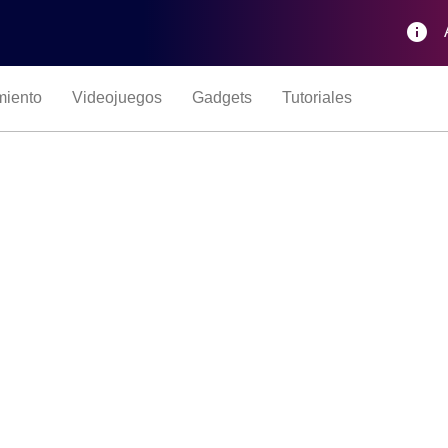
info
miento
Videojuegos
Gadgets
Tutoriales