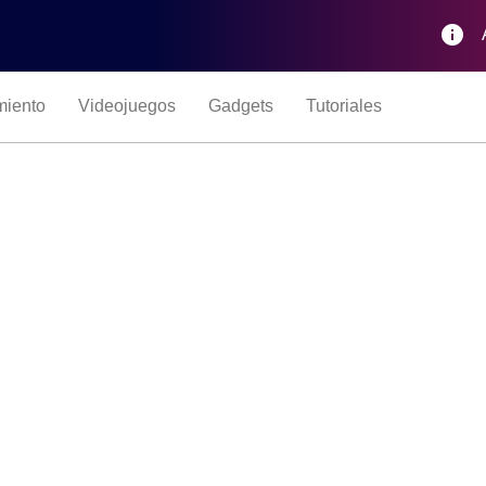
info
miento
Videojuegos
Gadgets
Tutoriales