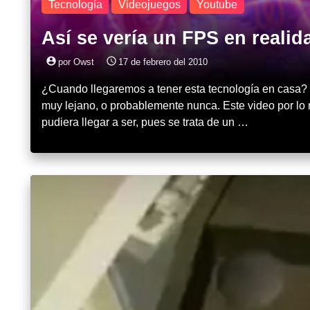
Tecnología
Videojuegos
Youtube
Así se vería un FPS en reali
account_circle
access_time
por Owst
17 de febrero del 2010
¿Cuando llegaremos a tener esta tecnología en casa? 
muy lejano, o probablemente nunca. Este video por l
pudiera llegar a ser, pues se trata de un …