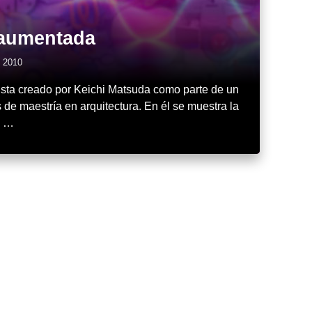
raumentada
l 2010
rista creado por Keichi Matsuda como parte de un
s de maestría en arquitectura. En él se muestra la
a …