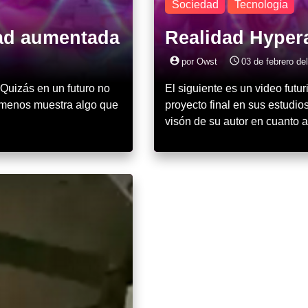
Sociedad
Tecnología
dad aumentada
Realidad Hype
account_circle
access_time
por Owst
03 de febrero de
Quizás en un futuro no
El siguiente es un video futu
o menos muestra algo que
proyecto final en sus estudio
visón de su autor en cuanto 