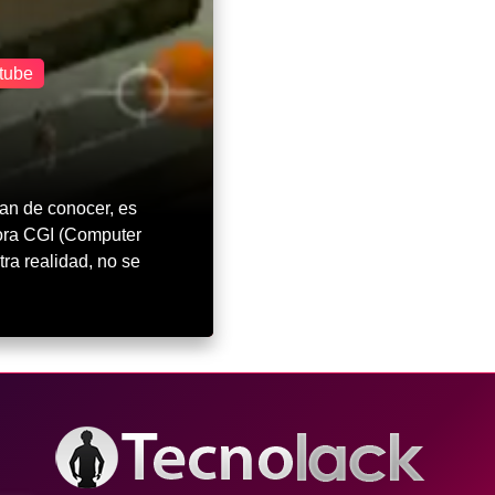
tube
an de conocer, es
ora CGI (Computer
ra realidad, no se