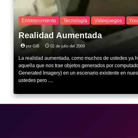
Entretenimiento
Tecnología
Videojuegos
You
Realidad Aumentada
account_circle
access_time
por GiB
02 de julio del 2009
La realidad aumentada, como muchos de ustedes ya h
aquella que nos trae objetos generados por computad
Generated Imagery) en un escenario existente en nuest
ustedes pero …