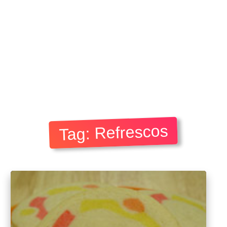
Tag: Refrescos