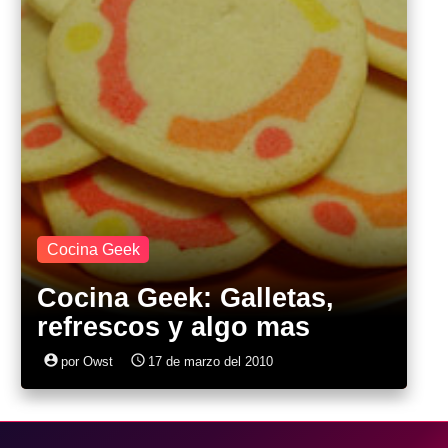
Cocina Geek
Cocina Geek: Galletas,
refrescos y algo mas
account_circle
access_time
por Owst
17 de marzo del 2010