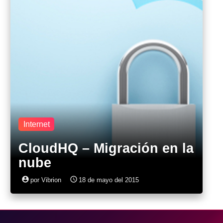
Internet
CloudHQ – Migración en la
nube
account_circle
access_time
por Vibrion
18 de mayo del 2015