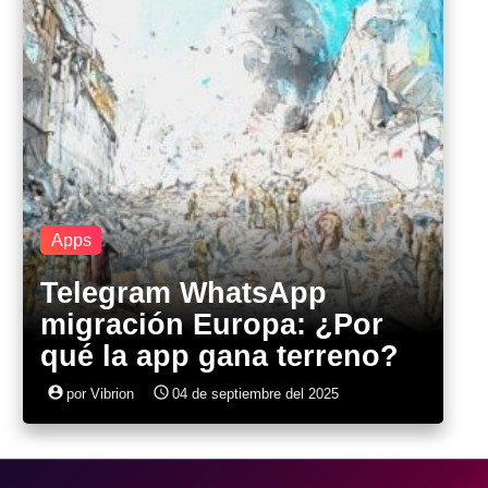
Apps
Telegram WhatsApp
migración Europa: ¿Por
qué la app gana terreno?
account_circle
access_time
por Vibrion
04 de septiembre del 2025