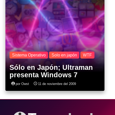
Sistema Operativo
Solo en japón
WTF
Sólo en Japón; Ultraman
presenta Windows 7
account_circle
access_time
por Owst
11 de noviembre del 2009