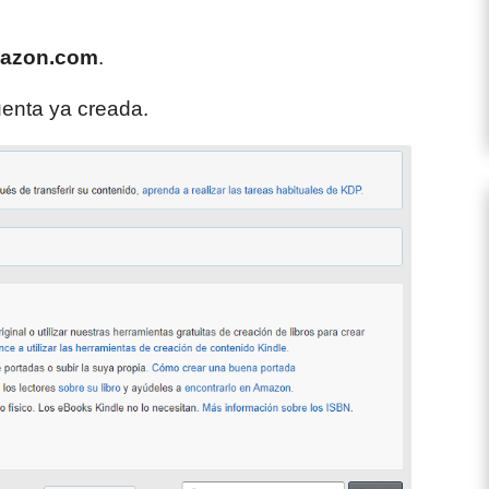
mazon.com
.
uenta ya creada.