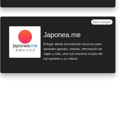
Sitios amigos
Japonea.me
El lugar dónde encontrarás recursos para
aprender japonés, noticias, información de
viajes y más, vive con nosotros el país del
sol naciente y su cultura.