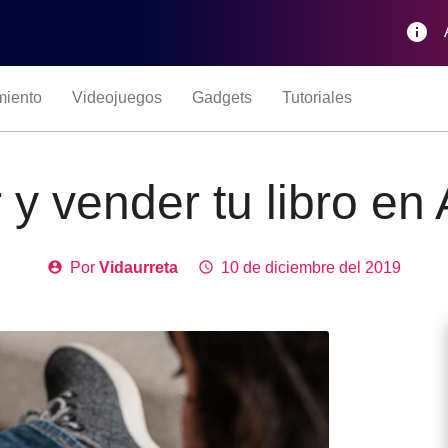
info
miento
Videojuegos
Gadgets
Tutoriales
y vender tu libro e
account_circle
Por
Vidaurreta
access_time
10 de diciembre del 2019