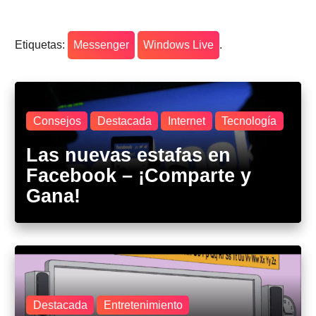
Etiquetas:
Messenger
Windows Live
.
Consejos
Destacada
Internet
Tecnología
Las nuevas estafas en
Facebook – ¡Comparte y
Gana!
Destacada
Entretenimiento