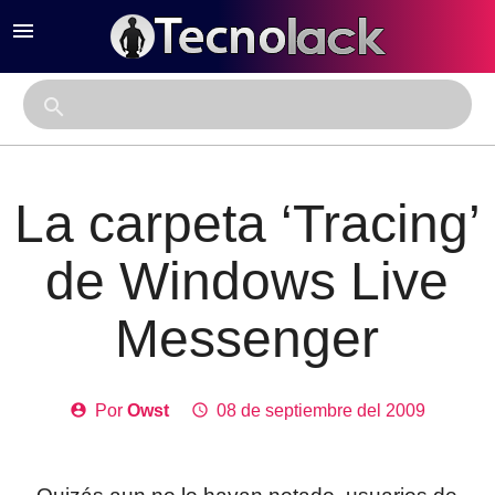
menu
close
search
La carpeta ‘Tracing’
de Windows Live
Messenger
account_circle
Por
Owst
access_time
08 de septiembre del 2009