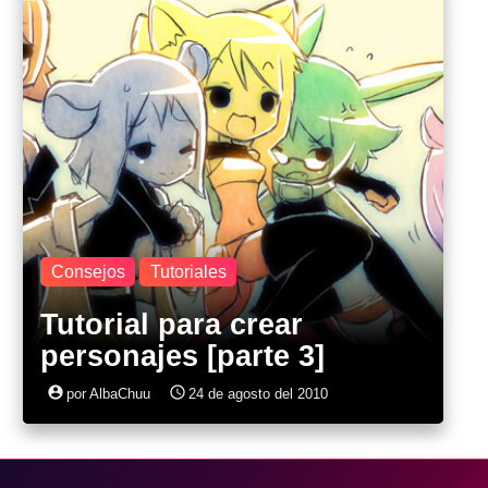
Consejos
Tutoriales
Tutorial para crear
personajes [parte 3]
account_circle
access_time
por AlbaChuu
24 de agosto del 2010