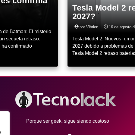
ves confirma
Tesla Model 2 r
2027?
account_circle
access_time
por Vibrion
16 de agosto d
a de Batman: El misterio
n secuela retraso:
Tesla Model 2: Nuevos rumore
s ha confirmado
2027 debido a problemas de b
Tesla Model 2 retraso baterí
Porque ser geek, sigue siendo costoso
e