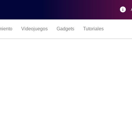
info
miento
Videojuegos
Gadgets
Tutoriales