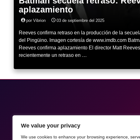
Batman secuela retraso: Ree
aplazamiento
account_circle
access_time
por Vibrion
03 de septiembre del 2025
Reeves confirma retraso en la producción de la secuel
del Pingüino. Imagen cortesía de www.imdb.com Batma
Reeves confirma aplazamiento El director Matt Reeve
recientemente un retraso en …
We value your privacy
We use cookies to enhance your browsing experience, serv