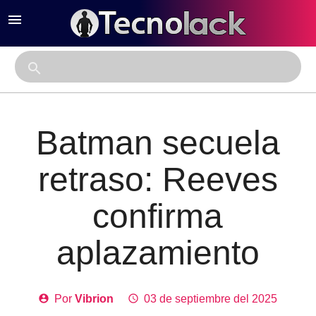
menu
close
search
Batman secuela
retraso: Reeves
confirma
aplazamiento
account_circle
Por
Vibrion
access_time
03 de septiembre del 2025