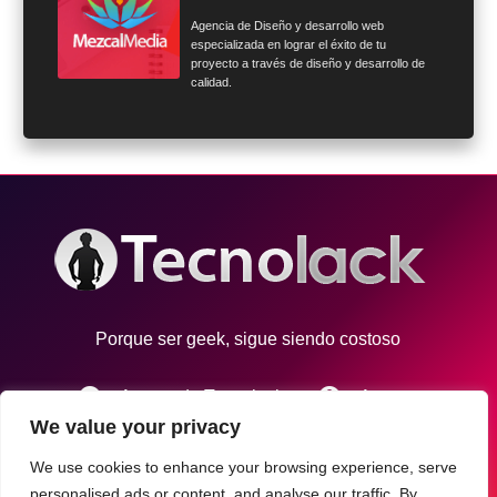
Agencia de Diseño y desarrollo web
especializada en lograr el éxito de tu
proyecto a través de diseño y desarrollo de
calidad.
Porque ser geek, sigue siendo costoso
info
account_circle
Acerca de Tecnolack
Autores
We value your privacy
email
Contacto
We use cookies to enhance your browsing experience, serve
personalised ads or content, and analyse our traffic. By