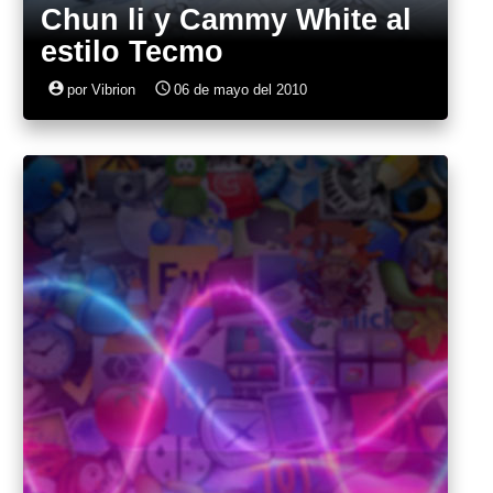
Chun li y Cammy White al
estilo Tecmo
account_circle
access_time
por Vibrion
06 de mayo del 2010