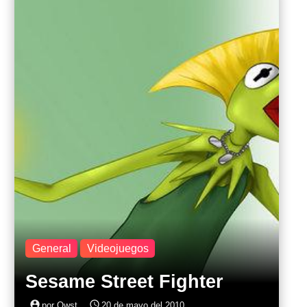
General
Videojuegos
Sesame Street Fighter
account_circle
access_time
por Owst
20 de mayo del 2010