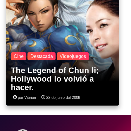
Cine
Destacada
Videojuegos
The Legend of Chun li;
Hollywood lo volvió a
hacer.
account_circle
access_time
por Vibrion
22 de junio del 2009