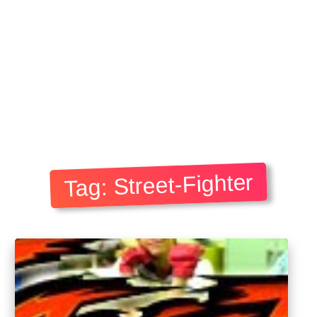
Tag: Street-Fighter