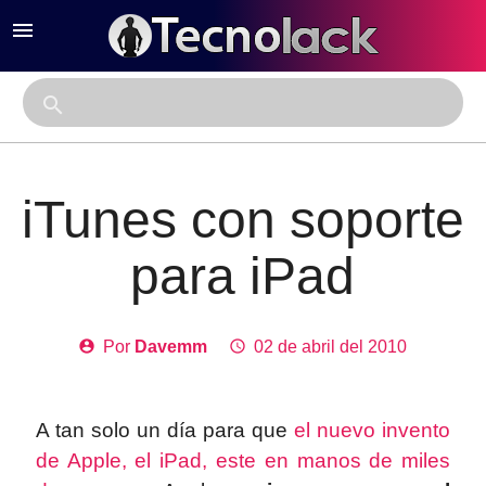
menu
close
search
iTunes con soporte
para iPad
account_circle
Por
Davemm
access_time
02 de abril del 2010
A tan solo un día para que
el nuevo invento
de Apple, el iPad, este en manos de miles