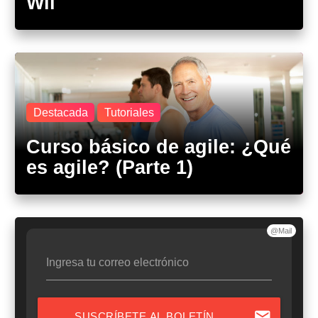
Wii
Destacada
Tutoriales
Curso básico de agile: ¿Qué
es agile? (Parte 1)
@Mail
Ingresa tu correo electrónico
mail
SUSCRÍBETE AL BOLETÍN