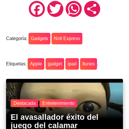
Facebook
Twitter
WhatsApp
Compartir
Categoría:
Gadgets
Noti Express
Etiquetas:
Apple
gadget
ipad
Itunes
.
Destacada
Entretenimiento
El avasallador éxito del
juego del calamar