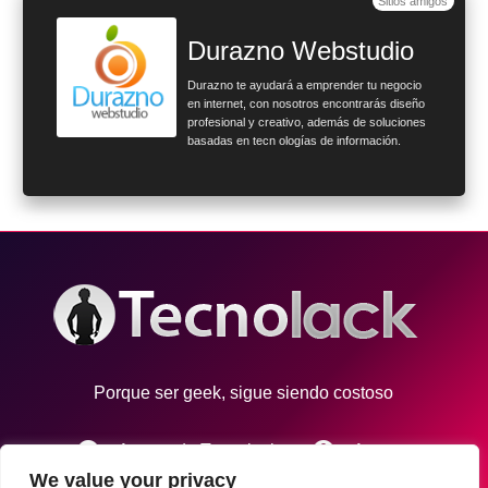
Sitios amigos
Durazno Webstudio
Durazno te ayudará a emprender tu negocio
en internet, con nosotros encontrarás diseño
profesional y creativo, además de soluciones
basadas en tecn ologías de información.
Porque ser geek, sigue siendo costoso
info
account_circle
Acerca de Tecnolack
Autores
We value your privacy