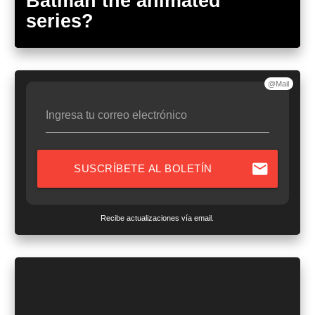
Batman the animated
series?
@Mail
Ingresa tu correo electrónico
mail
SUSCRÍBETE AL BOLETÍN
Recibe actualizaciones vía email.