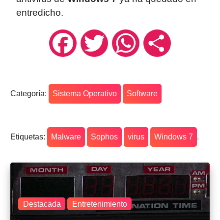
entredicho.
Facebook
Twitter
WhatsApp
Compartir
Categoría:
Sistema Operativo
Software
Etiquetas:
Malware
Sophos
virus
Windows 7
.
Destacada
Entretenimiento