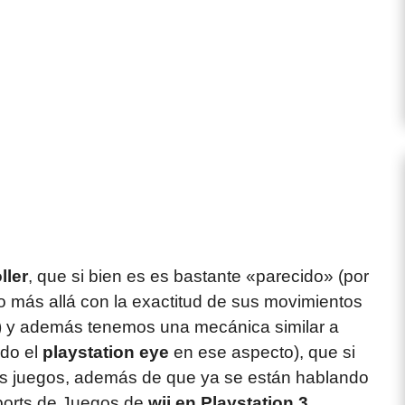
ller
, que si bien es es bastante «parecido» (por
co más allá con la exactitud de sus movimientos
s) y además tenemos una mecánica similar a
ado el
playstation eye
en ese aspecto), que si
nos juegos, además de que ya se están hablando
 ports de Juegos de
wii en Playstation 3
.