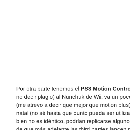
Por otra parte tenemos el
PS3 Motion Contro
no decir plagio) al Nunchuk de Wii, va un po
(me atrevo a decir que mejor que motion plu
natal (no sé hasta que punto pueda ser utiliz
bien no es idéntico, podrían replicarse algu
de que más adelante las third parties lancen