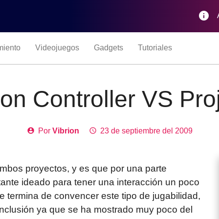
info
miento
Videojuegos
Gadgets
Tutoriales
on Controller VS Proj
account_circle
Por
Vibrion
access_time
23 de septiembre del 2009
ambos proyectos, y es que por una parte
tante ideado para tener una interacción un poco
me termina de convencer este tipo de jugabilidad,
onclusión ya que se ha mostrado muy poco del