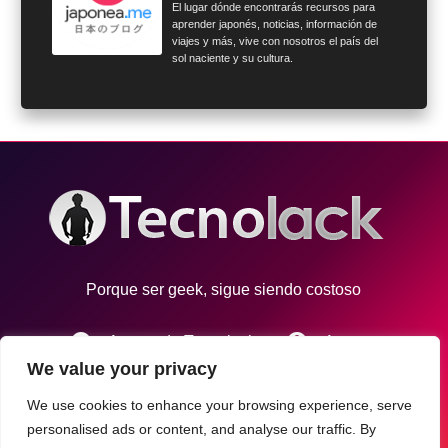
El lugar dónde encontrarás recursos para
aprender japonés, noticias, información de
viajes y más, vive con nosotros el país del
sol naciente y su cultura.
Porque ser geek, sigue siendo costoso
info
account_circle
Acerca de Tecnolack
Autores
We value your privacy
email
Contacto
We use cookies to enhance your browsing experience, serve
personalised ads or content, and analyse our traffic. By
Tecnolack © 2021