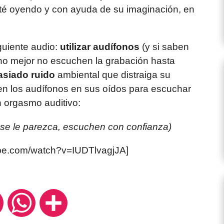
sté oyendo y con ayuda de su imaginación, en
iguiente audio:
utilizar audífonos
(y si saben
mano mejor no escuchen la grabación hasta
siado ruido
ambiental que distraiga su
en los audífonos en sus oídos para escuchar
 orgasmo auditivo:
 se le parezca, escuchen con confianza)
ube.com/watch?v=IUDTlvagjJA]
ok
Twitter
WhatsApp
Compartir