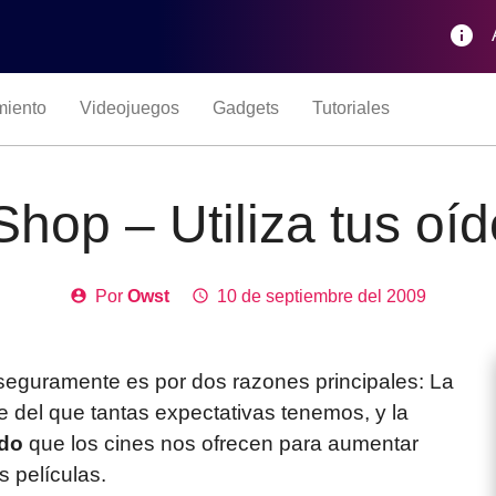
info
miento
Videojuegos
Gadgets
Tutoriales
 Shop – Utiliza tus o
account_circle
Por
Owst
access_time
10 de septiembre del 2009
 seguramente es por dos razones principales
: La
e del que tantas expectativas tenemos, y la
ido
que los cines nos ofrecen para aumentar
 películas.