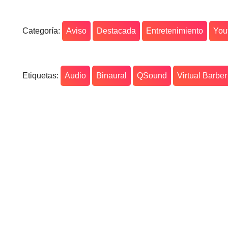
Categoría:
Aviso
Destacada
Entretenimiento
You
Etiquetas:
Audio
Binaural
QSound
Virtual Barbe