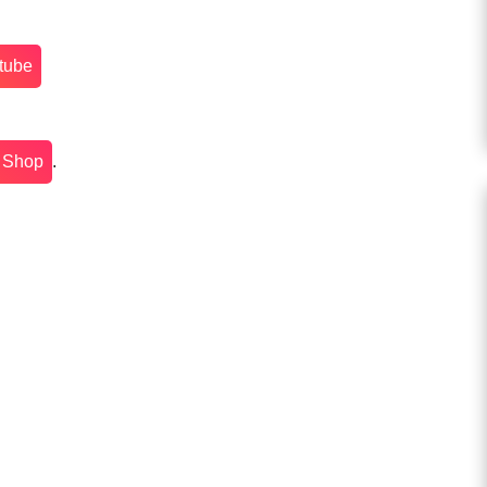
tube
r Shop
.