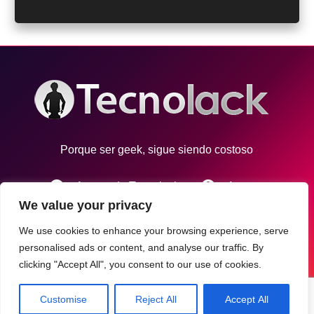
Porque ser geek, sigue siendo costoso
info
account_circle
Acerca de Tecnolack
Autores
We value your privacy
email
Contacto
We use cookies to enhance your browsing experience, serve
personalised ads or content, and analyse our traffic. By
Tecnolack © 2021
clicking "Accept All", you consent to our use of cookies.
Desarrollo por
MezcalMedia
Customise
Reject All
Accept All