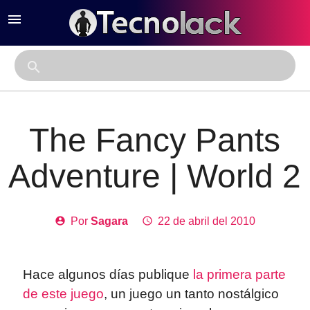
menu
close
search
The Fancy Pants
Adventure | World 2
account_circle
Por
Sagara
access_time
22 de abril del 2010
Hace algunos días publique
la primera parte
de este juego
, un juego un tanto nostálgico