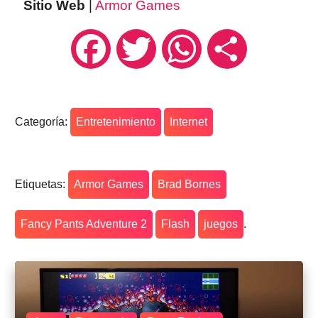
Sitio Web
|
Armor Games
Facebook
Twitter
WhatsApp
Compartir
Categoría:
Entretenimiento
Internet
Etiquetas:
Armor Games
Brad Bornes
Fancy Pants Adventure 2
Flash
juegos
.