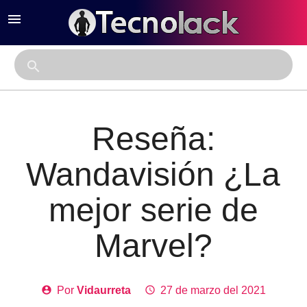
menu
close
search
Reseña:
Wandavisión ¿La
mejor serie de
Marvel?
account_circle
Por
Vidaurreta
access_time
27 de marzo del 2021