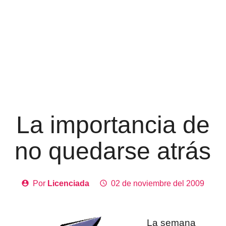
La importancia de
no quedarse atrás
account_circle
Por
Licenciada
access_time
02 de noviembre del 2009
La semana