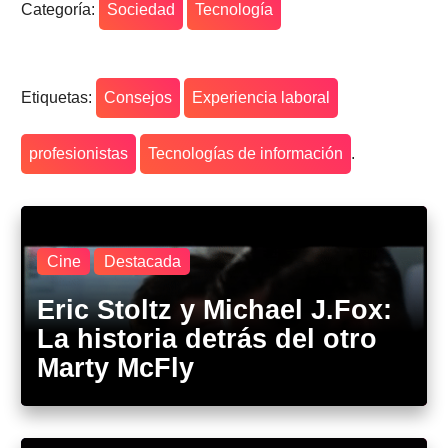
Categoría:
Sociedad
Tecnología
Etiquetas:
Consejos
Experiencia laboral
profesionistas
Tecnologías de información
.
Cine
Destacada
Eric Stoltz y Michael J.Fox:
La historia detrás del otro
Marty McFly