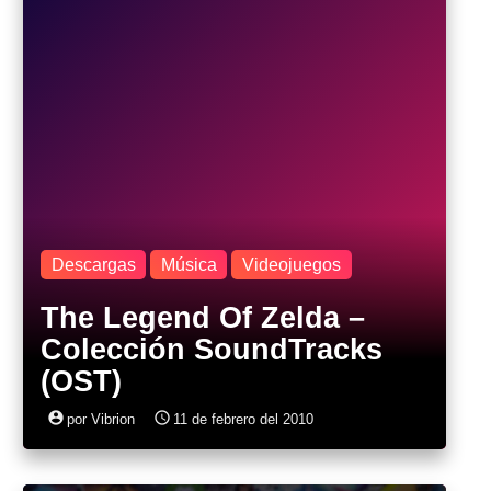
Descargas
Música
Videojuegos
The Legend Of Zelda –
Colección SoundTracks
(OST)
account_circle
access_time
por Vibrion
11 de febrero del 2010