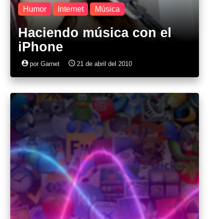
Humor
Internet
Música
Haciendo música con el
iPhone
account_circle
access_time
por Garnet
21 de abril del 2010