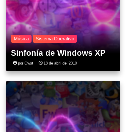
Música
Sistema Operativo
Sinfonía de Windows XP
account_circle
access_time
por Owst
18 de abril del 2010