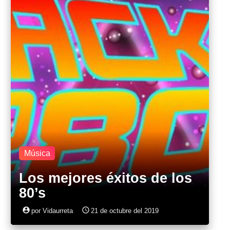
Música
Los mejores éxitos de los
80’s
account_circle
access_time
por Vidaurreta
21 de octubre del 2019