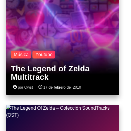
Música
Youtube
The Legend of Zelda
Multitrack
account_circle
access_time
por Owst
17 de febrero del 2010