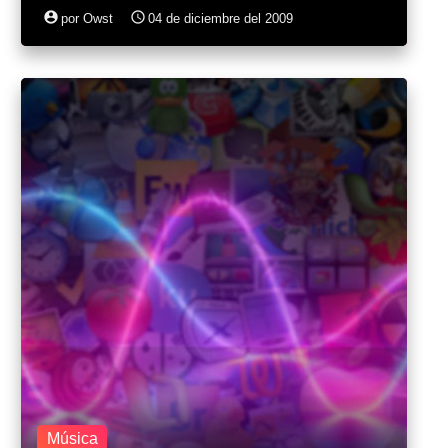
account_circle
access_time
por Owst
04 de diciembre del 2009
Música