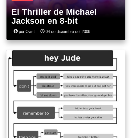
El Thriller de Michael
Jackson en 8-bit
account_circle
access_time
por Owst
04 de diciembre del 2009