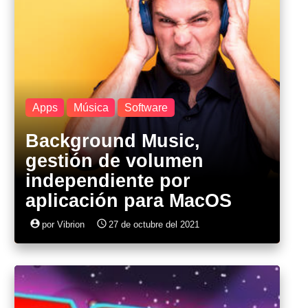
Apps
Música
Software
Background Music,
gestión de volumen
independiente por
aplicación para MacOS
account_circle
access_time
por Vibrion
27 de octubre del 2021