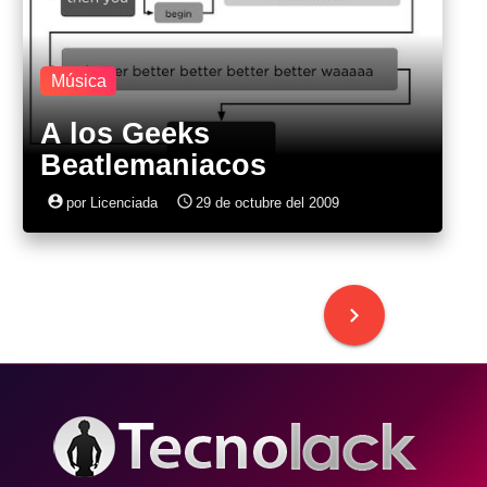
Música
A los Geeks
Beatlemaniacos
account_circle
access_time
por Licenciada
29 de octubre del 2009
keyboard_arrow_right