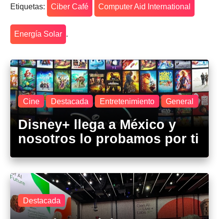
Etiquetas:
Ciber Café
Computer Aid International
Energía Solar
.
Cine
Destacada
Entretenimiento
General
Disney+ llega a México y
nosotros lo probamos por ti
Destacada