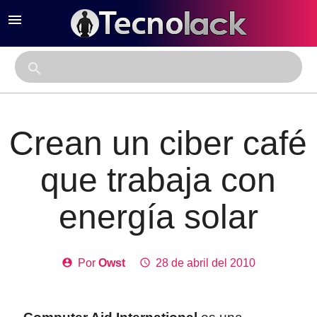
menu
close
search
Crean un ciber café
que trabaja con
energía solar
account_circle
Por
Owst
access_time
28 de abril del 2010