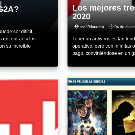
Los mejores tre
 G2A?
2020
account_circle
access_time
por Vidaurreta
04 de dicie
ede ser difícil,
 encontrar si los
Tener un antivirus es tan fun
n su increíble
operativo, pero con infinitas
pago, convirtiéndose en un g