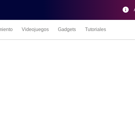
info
miento
Videojuegos
Gadgets
Tutoriales