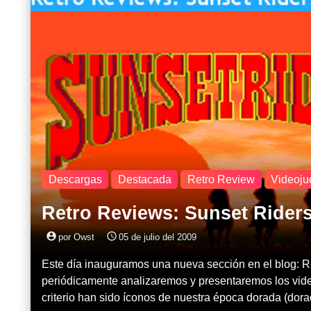
Descargas
Destacada
Retro Review
Videoju
Retro Reviews: Sunset Rider
account_circle
access_time
por Owst
05 de julio del 2009
Este día inauguramos una nueva sección en el blog: R
periódicamente analizaremos y presentaremos los vid
criterio han sido íconos de nuestra época dorada (dor