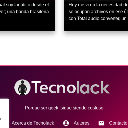
al soy fanático desde el
Hoy me vi en la necesidad de
er; una banda brasileña
se ocupan archivos en ese úl
con Total audio converter, u
Porque ser geek, sigue siendo costoso
e
info
account_circle
email
Acerca de Tecnolack
Autores
Contacto