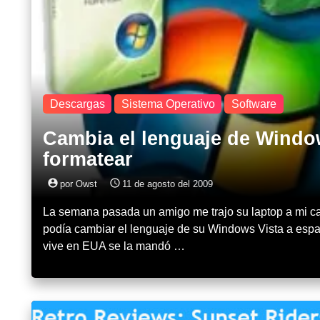
Descargas
Sistema Operativo
Software
Cambia el lenguaje de Window
formatear
account_circle
access_time
por Owst
11 de agosto del 2009
La semana pasada un amigo me trajo su laptop a mi c
podía cambiar el lenguaje de su Windows Vista a espa
vive en EUA se la mandó …