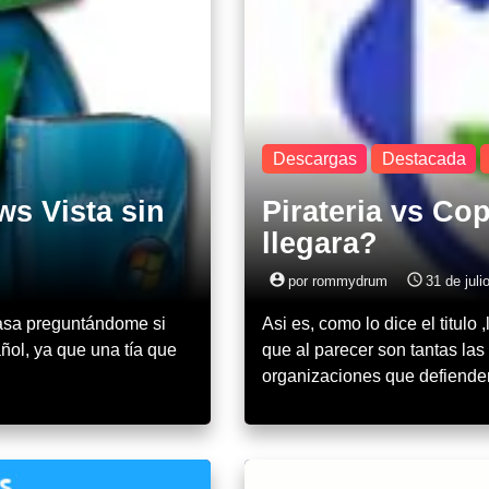
Descargas
Destacada
s Vista sin
Pirateria vs Co
llegara?
account_circle
access_time
por rommydrum
31 de juli
asa preguntándome si
Asi es, como lo dice el titulo
ñol, ya que una tía que
que al parecer son tantas las
organizaciones que defiend