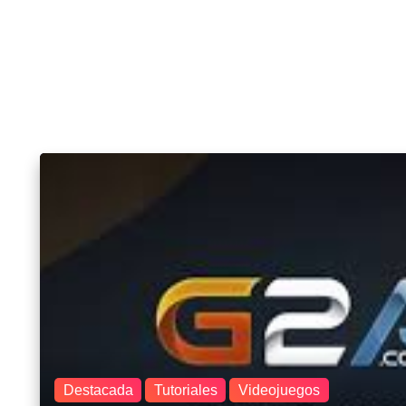
Destacada
Tutoriales
Videojuegos