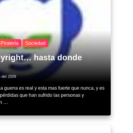
Piratería
Sociedad
pyright… hasta donde
o del 2009
 ,la guerra es real y esta mas fuerte que nunca, y es
 pérdidas que han sufrido las personas y
en …