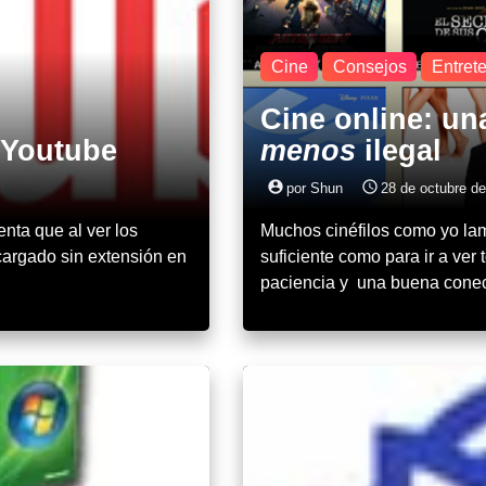
Cine
Consejos
Entret
Cine online: un
 Youtube
menos
ilegal
account_circle
access_time
por Shun
28 de octubre de
ta que al ver los
Muchos cinéfilos como yo la
cargado sin extensión en
suficiente como para ir a ver 
paciencia y una buena conec