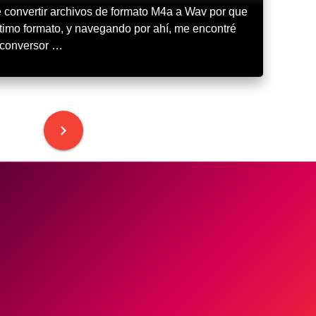
 convertir archivos de formato M4a a Wav por que
timo formato, y navegando por ahí, me encontré
n conversor …
keyboard_arrow_right