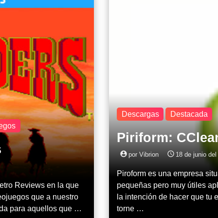
Descargas
Destacada
egos
Piriform: CClea
s
account_circle
access_time
por Vibrion
18 de junio de
Piroform es una empresa situ
etro Reviews en la que
pequeñas pero muy útiles ap
eojuegos que a nuestro
la intención de hacer que tu 
ada para aquellos que …
torne …