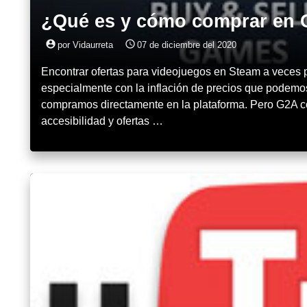
¿Qué es y cómo comprar en
account_circle
access_time
por Vidaurreta
07 de diciembre del 2020
Encontrar ofertas para videojuegos en Steam a veces pu
especialmente con la inflación de precios que podemos
compramos directamente en la plataforma. Pero G2A co
accesibilidad y ofertas …