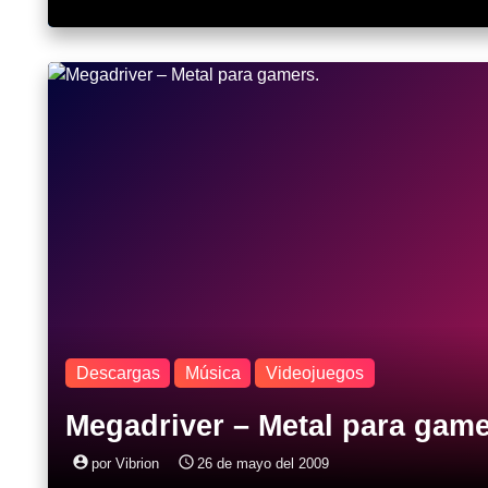
Descargas
Música
Videojuegos
Megadriver – Metal para game
account_circle
access_time
por Vibrion
26 de mayo del 2009