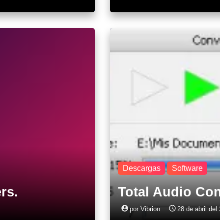
Descargas
Software
rs.
Total Audio Con
account_circle
access_time
por Vibrion
28 de abril del