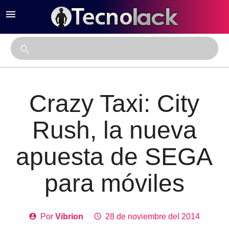
menu
close
search
Crazy Taxi: City
Rush, la nueva
apuesta de SEGA
para móviles
account_circle
Por
Vibrion
access_time
28 de noviembre del 2014