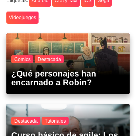
Etiquetas:
Android
Crazy Taxi
IOS
Sega
Videojuegos
.
Comics
Destacada
¿Qué personajes han
encarnado a Robin?
Destacada
Tutoriales
Curso básico de agile: Los