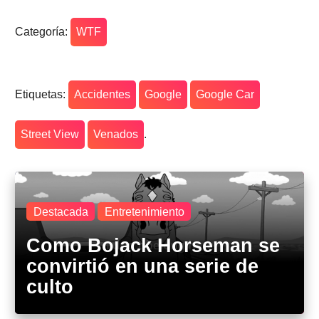
Categoría:
WTF
Etiquetas:
Accidentes
Google
Google Car
Street View
Venados
.
Destacada
Entretenimiento
Como Bojack Horseman se
convirtió en una serie de
culto