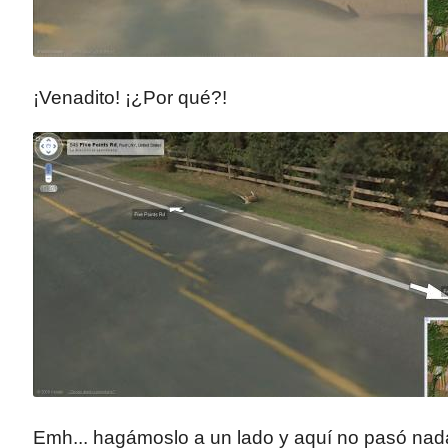
¡Venadito! ¡¿Por qué?!
Emh... hagámoslo a un lado y aquí no pasó nad