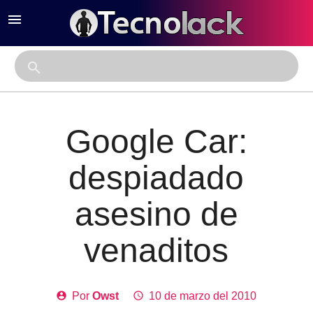
menu
close
search
Google Car:
despiadado
asesino de
venaditos
account_circle
Por
Owst
access_time
10 de marzo del 2010