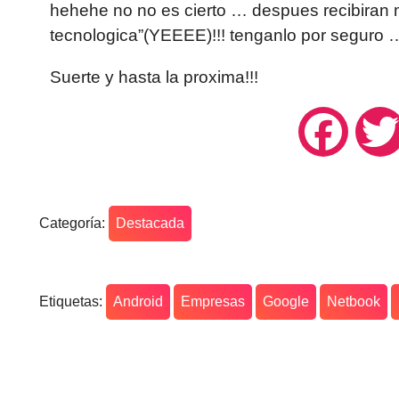
hehehe no no es cierto … despues recibiran 
tecnologica”(YEEEE)!!! tenganlo por seguro …
Suerte y hasta la proxima!!!
Facebo
Categoría:
Destacada
Etiquetas:
Android
Empresas
Google
Netbook