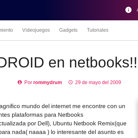
info
miento
Videojuegos
Gadgets
Tutoriales
ROID en netbooks!!
account_circle
Por
rommydrum
access_time
29 de mayo del 2009
gnifico mundo del internet me encontre con un
ntes plataformas para Netbooks
actualizada por Dell), Ubuntu Netbook Remix(que
 para nada( naaaa ) lo interesante del asunto es