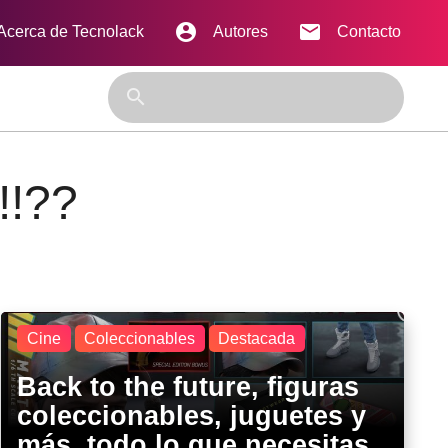
account_circle
email
Acerca de Tecnolack
Autores
Contacto
close
search
!!??
Cine
Coleccionables
Destacada
Back to the future, figuras
coleccionables, juguetes y
más, todo lo que necesitas