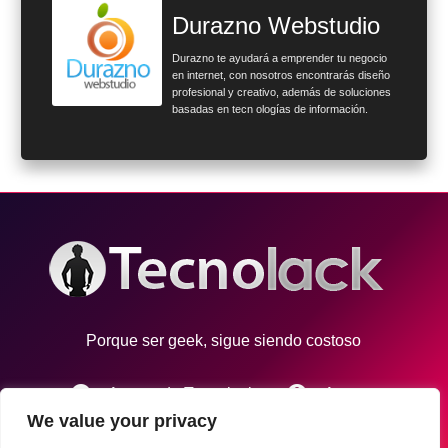
Durazno Webstudio
Durazno te ayudará a emprender tu negocio
en internet, con nosotros encontrarás diseño
profesional y creativo, además de soluciones
basadas en tecn ologías de información.
Porque ser geek, sigue siendo costoso
info
account_circle
Acerca de Tecnolack
Autores
We value your privacy
email
Contacto