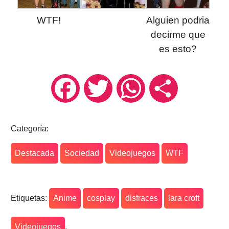
WTF!
Alguien podria
decirme que
es esto?
Facebook
Twitter
WhatsApp
Compartir
Categoría:
Destacada
Sociedad
Videojuegos
WTF
Etiquetas:
Anime
cosplay
disfraces
lara croft
Videojuegos
.