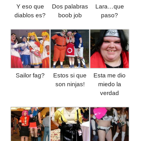
Y eso que
Dos palabras
Lara…que
diablos es?
boob job
paso?
Sailor fag?
Estos si que
Esta me dio
son ninjas!
miedo la
verdad