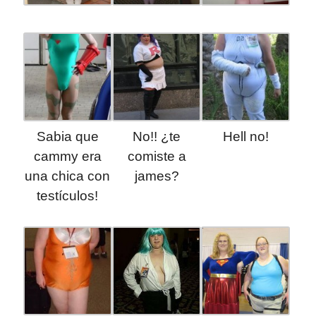
Sabia que
No!! ¿te
Hell no!
cammy era
comiste a
una chica con
james?
testículos!