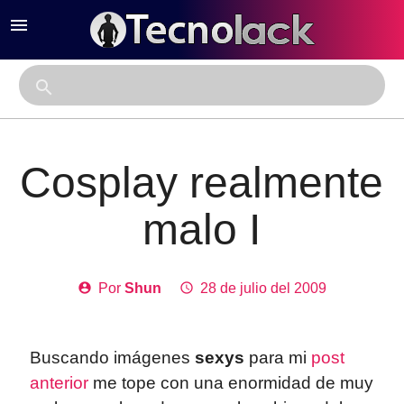
menu
close
search
Cosplay realmente
malo I
account_circle
Por
Shun
access_time
28 de julio del 2009
Buscando imágenes
sexys
para mi
post
anterior
me tope con una enormidad de muy