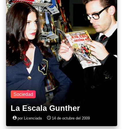
Sociedad
La Escala Gunther
account_circle
access_time
por Licenciada
14 de octubre del 2009