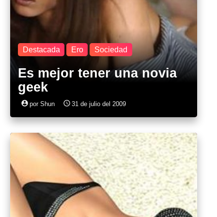
Destacada
Ero
Sociedad
Es mejor tener una novia
geek
account_circle
access_time
por Shun
31 de julio del 2009