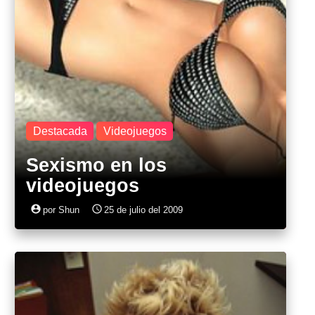
Destacada
Videojuegos
Sexismo en los
videojuegos
account_circle
access_time
por Shun
25 de julio del 2009