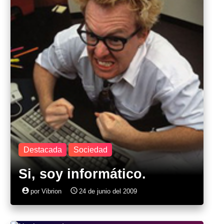
Destacada
Sociedad
Si, soy informático.
account_circle
access_time
por Vibrion
24 de junio del 2009