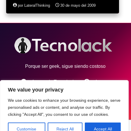
account_circle
access_time
por LateralThinking
30 de mayo del 2009
Porque ser geek, sigue siendo costoso
info
account_circle
Acerca de Tecnolack
Autores
We value your privacy
email
Contacto
We use cookies to enhance your browsing experience, serve
personalised ads or content, and analyse our traffic. By
Tecnolack © 2021
clicking "Accept All", you consent to our use of cookies.
Desarrollo por
MezcalMedia
Customise
Reject All
Accept All