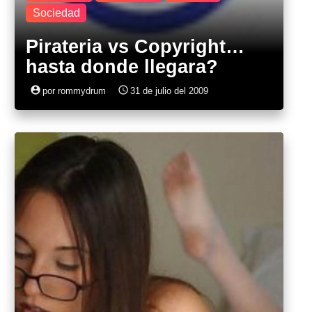
Sociedad
Pirateria vs Copyright…
hasta donde llegara?
account_circle
access_time
por rommydrum
31 de julio del 2009