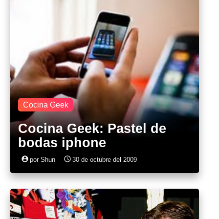
Cocina Geek
Cocina Geek: Pastel de
bodas iphone
account_circle
access_time
por Shun
30 de octubre del 2009