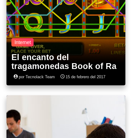
Internet
El encanto del
tragamonedas Book of Ra
account_circle
access_time
por Tecnolack Team
15 de febrero del 2017