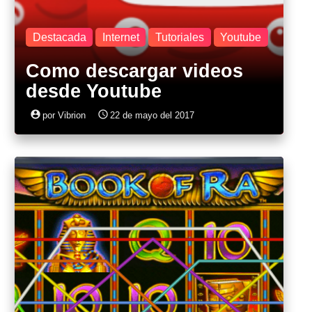
Destacada
Internet
Tutoriales
Youtube
Como descargar videos
desde Youtube
account_circle
access_time
por Vibrion
22 de mayo del 2017