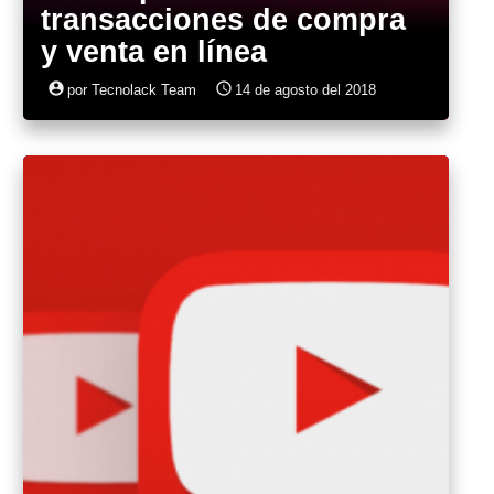
transacciones de compra
y venta en línea
account_circle
access_time
por Tecnolack Team
14 de agosto del 2018