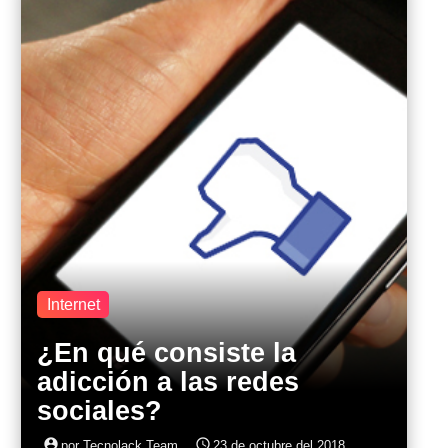
Internet
¿En qué consiste la
adicción a las redes
sociales?
account_circle
access_time
por Tecnolack Team
23 de octubre del 2018