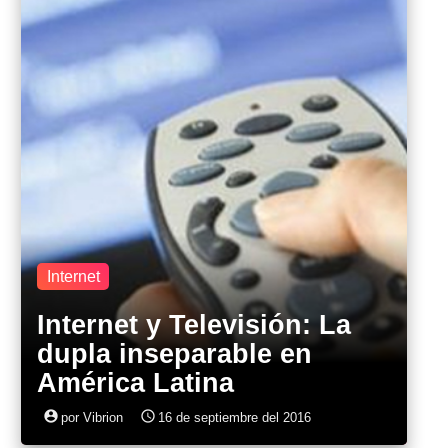
Internet
Internet y Televisión: La
dupla inseparable en
América Latina
account_circle
access_time
por Vibrion
16 de septiembre del 2016