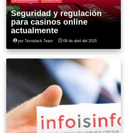
Seguridad y regulación
para casinos online
actualmente
account_circle
access_time
por Tecnolack Team
08 de abril del 2015