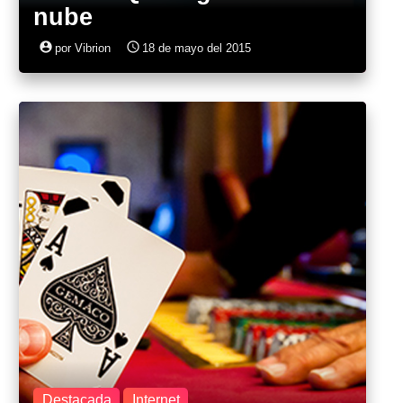
nube
account_circle
access_time
por Vibrion
18 de mayo del 2015
Destacada
Internet