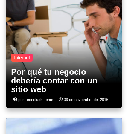
Internet
Por qué tu negocio
debería contar con un
sitio web
account_circle
access_time
por Tecnolack Team
06 de noviembre del 2016